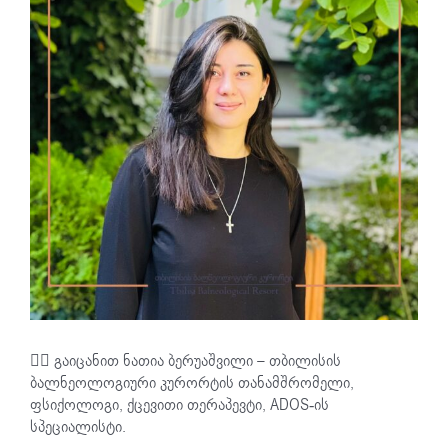
💁‍♀️ გაიცანით ნათია ბერუაშვილი – თბილისის
ბალნეოლოგიური კურორტის თანამშრომელი,
ფსიქოლოგი, ქცევითი თერაპევტი, ADOS-ის
სპეციალისტი.