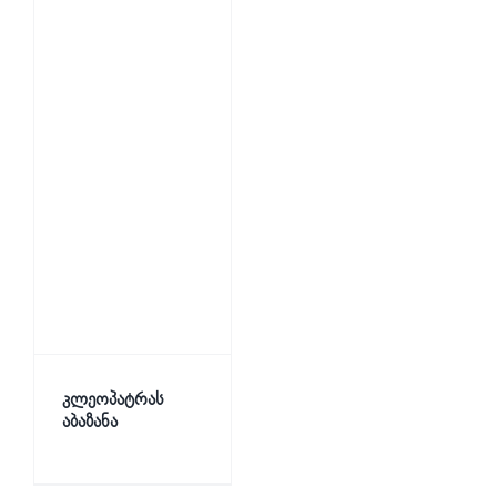
კლეოპატრას
აბაზანა