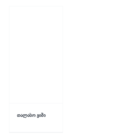
თალასო ვიში