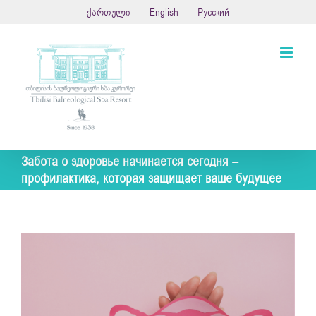
Skip
ქართული
English
Русский
to
content
Забота о здоровье начинается сегодня –
профилактика, которая защищает ваше будущее
View
Larger
Image