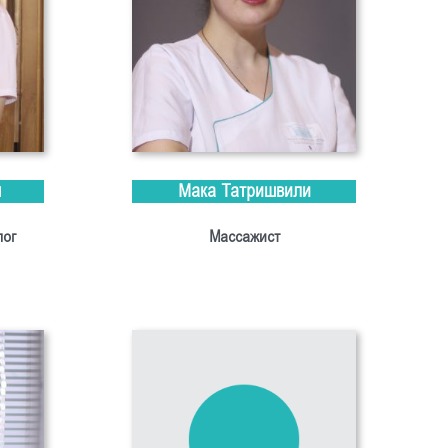
я
Мака Татришвили
лог
Массажист