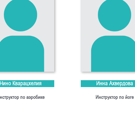
Нино Кварацхелия
Инна Ахвердова
нструктор по аэробике
Инструктор по йоге