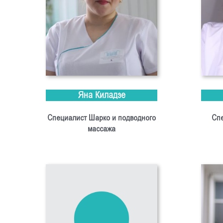
Яна Киладзе
Специалист Шарко и подводного
Спе
массажа