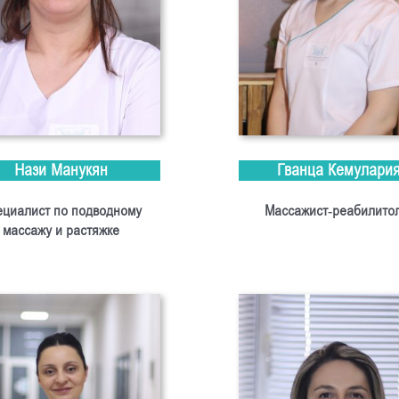
Нази Манукян
Гванца Кемулари
циалист по подводному
Массажист-реабилито
массажу и растяжке