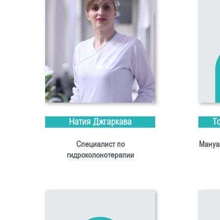
Натия Джгаркава
Т
Специалист по
Мануа
гидроколонотерапии