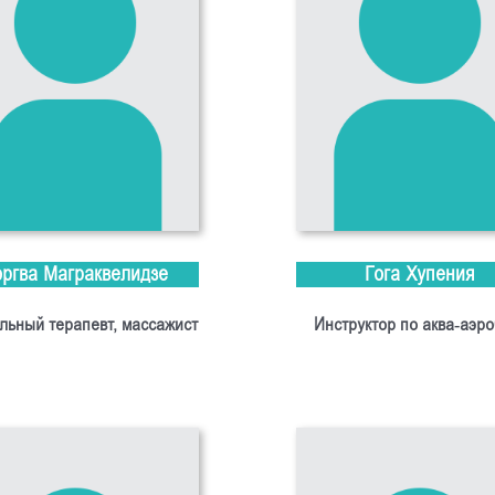
оргва Маграквелидзе
Гога Хупения
льный терапевт, массажист
Инструктор по аква-аэро