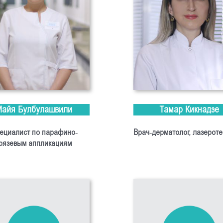
Майя Булбулашвили
Тамар Кикнадзе
ециалист по парафино-
Врач-дерматолог, лазерот
рязевым аппликациям