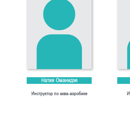
Натия Оманидзе
Инструктор по аква-аэробике
И