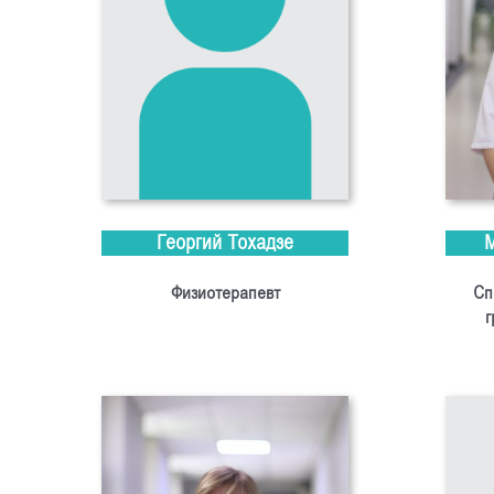
Георгий Тохадзе
Физиотерапевт
Сп
г