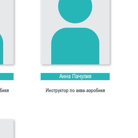
Анна Пачулия
бике
Инструктор по аква-аэробике