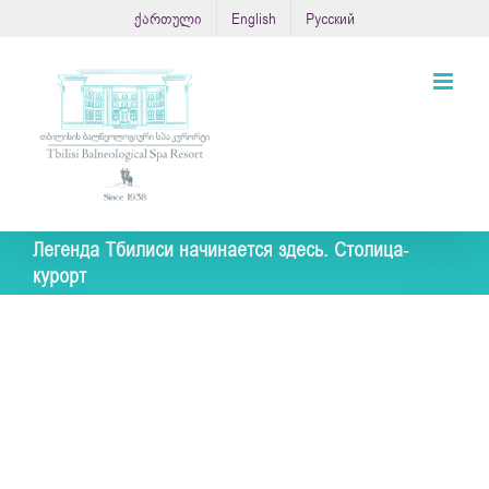
Skip
ქართული
English
Русский
to
content
Легенда Тбилиси начинается здесь. Cтолица-
курорт