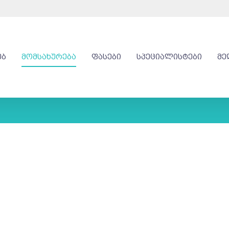
ᲔᲑ
ᲛᲝᲛᲡᲐᲮᲣᲠᲔᲑᲐ
ᲤᲐᲡᲔᲑᲘ
ᲡᲞᲔᲪᲘᲐᲚᲘᲡᲢᲔᲑᲘ
ᲛᲔ