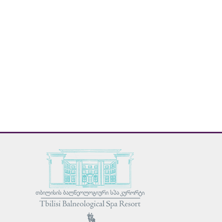
აერობიკა
იოგა