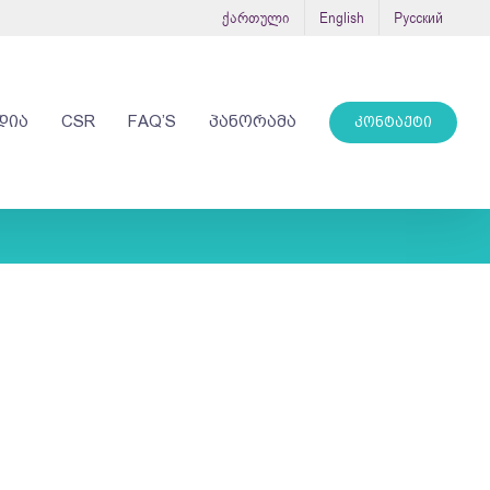
ქართული
English
Русский
ᲓᲘᲐ
CSR
FAQ’S
ᲞᲐᲜᲝᲠᲐᲛᲐ
ᲙᲝᲜᲢᲐᲥᲢᲘ